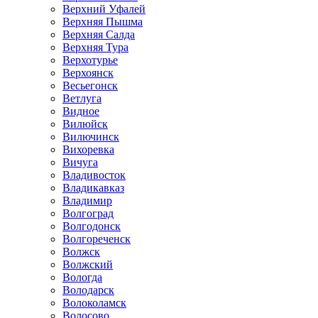
Верхний Уфалей
Верхняя Пышма
Верхняя Салда
Верхняя Тура
Верхотурье
Верхоянск
Весьегонск
Ветлуга
Видное
Вилюйск
Вилючинск
Вихоревка
Вичуга
Владивосток
Владикавказ
Владимир
Волгоград
Волгодонск
Волгореченск
Волжск
Волжский
Вологда
Володарск
Волоколамск
Волосово