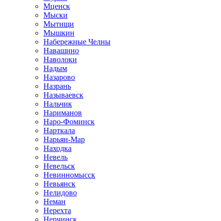
Мценск
Мыски
Мытищи
Мышкин
Набережные Челны
Навашино
Наволоки
Надым
Назарово
Назрань
Называевск
Нальчик
Нариманов
Наро-Фоминск
Нарткала
Нарьян-Мар
Находка
Невель
Невельск
Невинномысск
Невьянск
Нелидово
Неман
Нерехта
Нерчинск