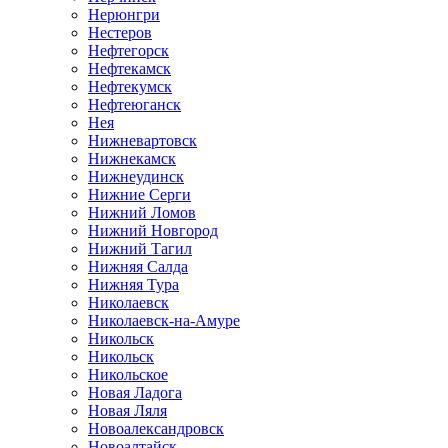
Нерюнгри
Нестеров
Нефтегорск
Нефтекамск
Нефтекумск
Нефтеюганск
Нея
Нижневартовск
Нижнекамск
Нижнеудинск
Нижние Серги
Нижний Ломов
Нижний Новгород
Нижний Тагил
Нижняя Салда
Нижняя Тура
Николаевск
Николаевск-на-Амуре
Никольск
Никольск
Никольское
Новая Ладога
Новая Ляля
Новоалександровск
Новоалтайск