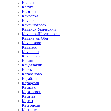
Калтан
Калуга
Калязин
Камбарка
Каменка
Каменногорск
Каменск-Уральский
Каменск-Шахтинский
Камень-на-Оби
Камешково
Камызяк
Камышин
Камышлов
Канаш
Кандалакша
Канск
Карабаново
Карабаш
Карабулак
Карасук
Карачаевск
Карачев
Каргат
Каргополь
Карпинск