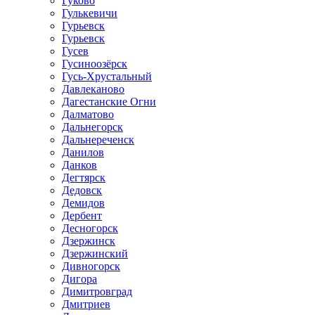
Гуково
Гулькевичи
Гурьевск
Гурьевск
Гусев
Гусиноозёрск
Гусь-Хрустальный
Давлеканово
Дагестанские Огни
Далматово
Дальнегорск
Дальнереченск
Данилов
Данков
Дегтярск
Дедовск
Демидов
Дербент
Десногорск
Дзержинск
Дзержинский
Дивногорск
Дигора
Димитровград
Дмитриев