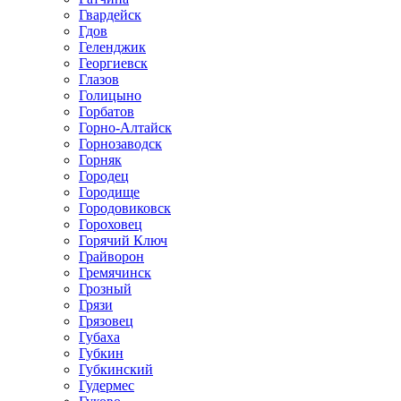
Гвардейск
Гдов
Геленджик
Георгиевск
Глазов
Голицыно
Горбатов
Горно-Алтайск
Горнозаводск
Горняк
Городец
Городище
Городовиковск
Гороховец
Горячий Ключ
Грайворон
Гремячинск
Грозный
Грязи
Грязовец
Губаха
Губкин
Губкинский
Гудермес