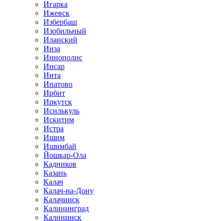
Игарка
Ижевск
Избербаш
Изобильный
Иланский
Инза
Иннополис
Инсар
Инта
Ипатово
Ирбит
Иркутск
Исилькуль
Искитим
Истра
Ишим
Ишимбай
Йошкар-Ола
Кадников
Казань
Калач
Калач-на-Дону
Калачинск
Калининград
Калининск