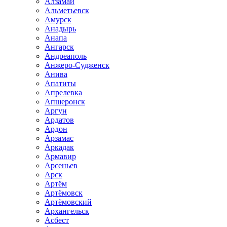
Алзамай
Альметьевск
Амурск
Анадырь
Анапа
Ангарск
Андреаполь
Анжеро-Судженск
Анива
Апатиты
Апрелевка
Апшеронск
Аргун
Ардатов
Ардон
Арзамас
Аркадак
Армавир
Арсеньев
Арск
Артём
Артёмовск
Артёмовский
Архангельск
Асбест