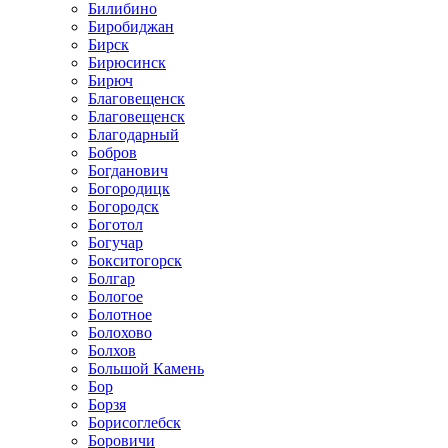
Билибино
Биробиджан
Бирск
Бирюсинск
Бирюч
Благовещенск
Благовещенск
Благодарный
Бобров
Богданович
Богородицк
Богородск
Боготол
Богучар
Бокситогорск
Болгар
Бологое
Болотное
Болохово
Болхов
Большой Камень
Бор
Борзя
Борисоглебск
Боровичи