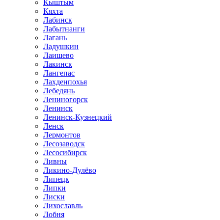
Кыштым
Кяхта
Лабинск
Лабытнанги
Лагань
Ладушкин
Лаишево
Лакинск
Лангепас
Лахденпохья
Лебедянь
Лениногорск
Ленинск
Ленинск-Кузнецкий
Ленск
Лермонтов
Лесозаводск
Лесосибирск
Ливны
Ликино-Дулёво
Липецк
Липки
Лиски
Лихославль
Лобня