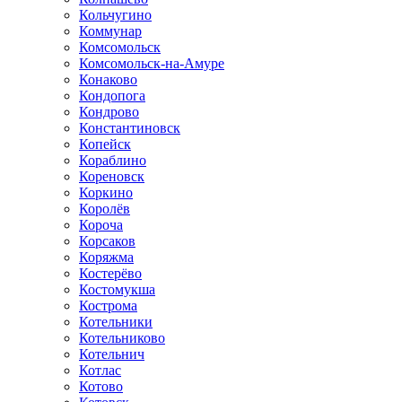
Кольчугино
Коммунар
Комсомольск
Комсомольск-на-Амуре
Конаково
Кондопога
Кондрово
Константиновск
Копейск
Кораблино
Кореновск
Коркино
Королёв
Короча
Корсаков
Коряжма
Костерёво
Костомукша
Кострома
Котельники
Котельниково
Котельнич
Котлас
Котово