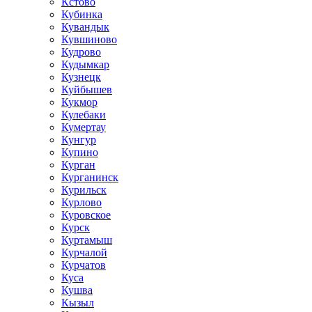
Кстово
Кубинка
Кувандык
Кувшиново
Кудрово
Кудымкар
Кузнецк
Куйбышев
Кукмор
Кулебаки
Кумертау
Кунгур
Купино
Курган
Курганинск
Курильск
Курлово
Куровское
Курск
Куртамыш
Курчалой
Курчатов
Куса
Кушва
Кызыл