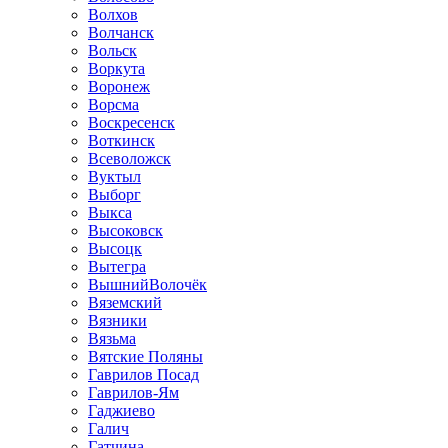
Волхов
Волчанск
Вольск
Воркута
Воронеж
Ворсма
Воскресенск
Воткинск
Всеволожск
Вуктыл
Выборг
Выкса
Высоковск
Высоцк
Вытегра
ВышнийВолочёк
Вяземский
Вязники
Вязьма
Вятские Поляны
Гаврилов Посад
Гаврилов-Ям
Гаджиево
Галич
Гатчина