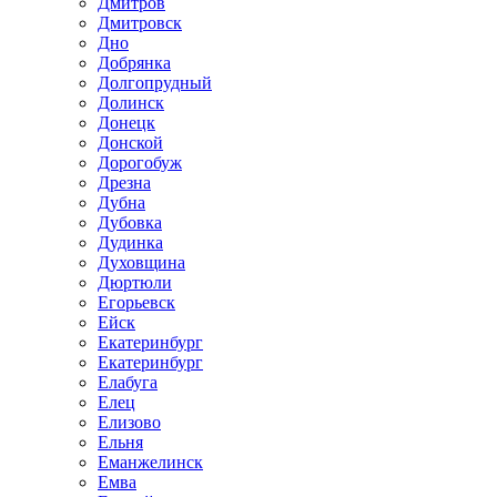
Дмитров
Дмитровск
Дно
Добрянка
Долгопрудный
Долинск
Донецк
Донской
Дорогобуж
Дрезна
Дубна
Дубовка
Дудинка
Духовщина
Дюртюли
Егорьевск
Ейск
Екатеринбург
Екатеринбург
Елабуга
Елец
Елизово
Ельня
Еманжелинск
Емва