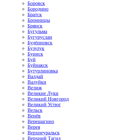
Боровск
Бородино
Братск
Бронницы
Брянск
Бугульма
Бугуруслан
Будённовск
Бузулук
Буинск
Буй
Буйнакск
Бутурлиновка
Валдай
Валуйки
Велиж
Великие Луки
Великий Новгород
Великий Устюг
Вельск
Венёв
Верещагино
Верея
Верхнеуральск
Верхний Тагил