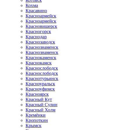
Котовск
Кохма
Красавино
Красноармейск
Красноармейск
Красновишерск
Красногорск
Краснодар
Краснозаводск
Краснознаменск
Краснознаменск
Краснокаменск
Краснокамск
Краснослободск
Краснослободск
Краснотурьинск
Красноуральск
Красноуфимск
Красноярск
Красный Кут
Красный Сулин
Красный Холм
Кремёнки
Кропоткин
Крымск