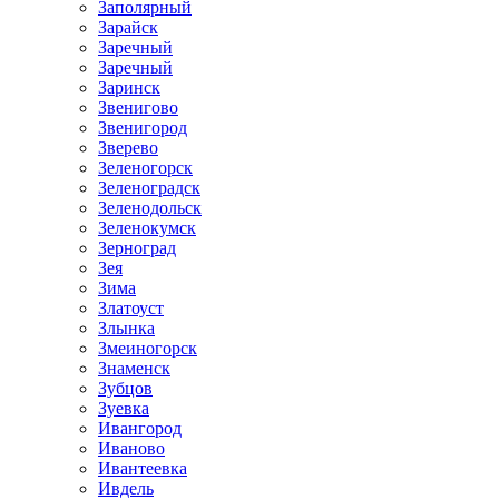
Заполярный
Зарайск
Заречный
Заречный
Заринск
Звенигово
Звенигород
Зверево
Зеленогорск
Зеленоградск
Зеленодольск
Зеленокумск
Зерноград
Зея
Зима
Златоуст
Злынка
Змеиногорск
Знаменск
Зубцов
Зуевка
Ивангород
Иваново
Ивантеевка
Ивдель