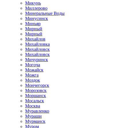
Микунь
Миллерово
Минеральные Воды
Минусинск
Миньяр
Мирный
Мирный
Михайлов
Михайловка
Михайловск
Михайловск
Мичуринск
Могоча
Можайск
Можга
Моздок
Мончегорск
Морозовск
Моршанск
Мосальск
Москва
Муравленко
Мураши
Мурманск
Муром