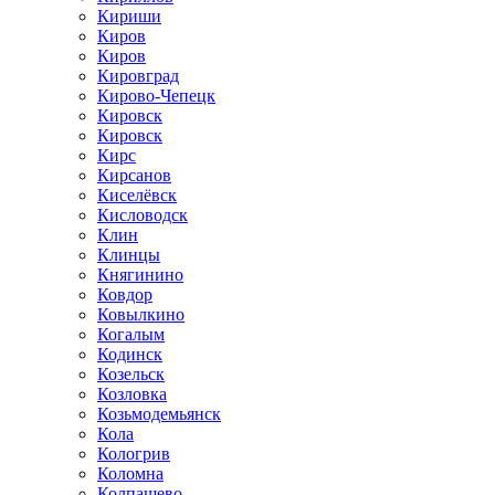
Кириши
Киров
Киров
Кировград
Кирово-Чепецк
Кировск
Кировск
Кирс
Кирсанов
Киселёвск
Кисловодск
Клин
Клинцы
Княгинино
Ковдор
Ковылкино
Когалым
Кодинск
Козельск
Козловка
Козьмодемьянск
Кола
Кологрив
Коломна
Колпашево