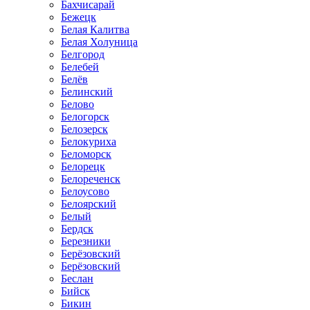
Бахчисарай
Бежецк
Белая Калитва
Белая Холуница
Белгород
Белебей
Белёв
Белинский
Белово
Белогорск
Белозерск
Белокуриха
Беломорск
Белорецк
Белореченск
Белоусово
Белоярский
Белый
Бердск
Березники
Берёзовский
Берёзовский
Беслан
Бийск
Бикин