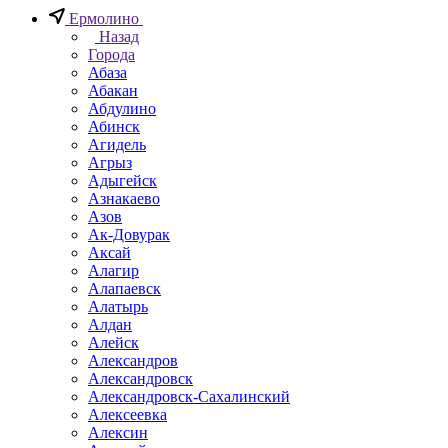
Ермолино
Назад
Города
Абаза
Абакан
Абдулино
Абинск
Агидель
Агрыз
Адыгейск
Азнакаево
Азов
Ак-Довурак
Аксай
Алагир
Алапаевск
Алатырь
Алдан
Алейск
Александров
Александровск
Александровск-Сахалинский
Алексеевка
Алексин