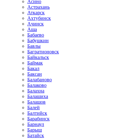
Асино
Астрахань
Аткарск
Ахтубинск
Ачинск
Аша
Бабаево
Бабушкин
Бавлы
Багратионовск
Байкальск
Баймак
Бакал
Баксан
Балабаново
Балаково
Балахна
Балашиха
Балашов
Балей
Балтийск
Барабинск
Барнаул
Барыш
Батайск