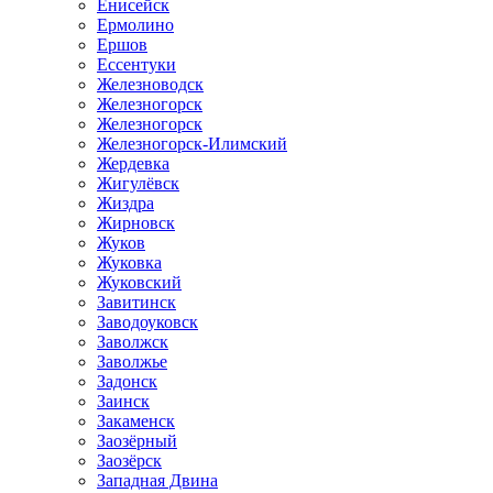
Енисейск
Ермолино
Ершов
Ессентуки
Железноводск
Железногорск
Железногорск
Железногорск-Илимский
Жердевка
Жигулёвск
Жиздра
Жирновск
Жуков
Жуковка
Жуковский
Завитинск
Заводоуковск
Заволжск
Заволжье
Задонск
Заинск
Закаменск
Заозёрный
Заозёрск
Западная Двина