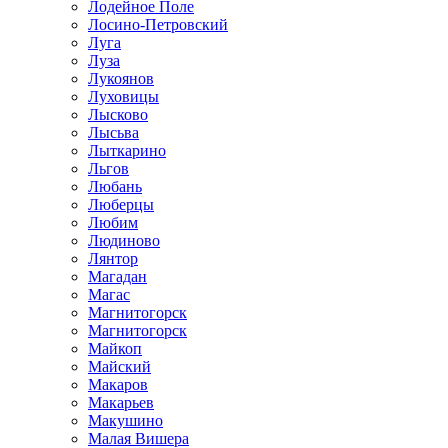
Лодейное Поле
Лосино-Петровский
Луга
Луза
Лукоянов
Луховицы
Лысково
Лысьва
Лыткарино
Льгов
Любань
Люберцы
Любим
Людиново
Лянтор
Магадан
Магас
Магнитогорск
Магнитогорск
Майкоп
Майский
Макаров
Макарьев
Макушино
Малая Вишера