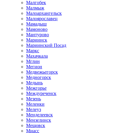
Малгобек
Малмыж
Малоархангельск
Малоярославец
Мамадыш
Мамоново
Мантурово
Мариинск
Мариинский Посад
Маркс
Махачкала
Мглин
Мегион
Медвежьегорск
Медногорск
Медынь
Межгорье
Междуреченск
Мезень
Меленки
Мелеуз
Менделеевск
Мензелинск
Мещовск
Миасс