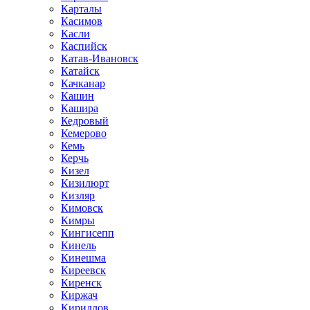
Карталы
Касимов
Касли
Каспийск
Катав-Ивановск
Катайск
Качканар
Кашин
Кашира
Кедровый
Кемерово
Кемь
Керчь
Кизел
Кизилюрт
Кизляр
Кимовск
Кимры
Кингисепп
Кинель
Кинешма
Киреевск
Киренск
Киржач
Кириллов